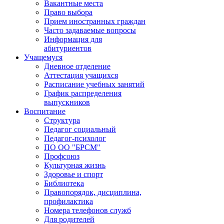
Вакантные места
Право выбора
Прием иностранных граждан
Часто задаваемые вопросы
Информация для
абитуриентов
Учащемуся
Дневное отделение
Аттестация учащихся
Расписание учебных занятий
График распределения
выпускников
Воспитание
Структура
Педагог социальный
Педагог-психолог
ПО ОО "БРСМ"
Профсоюз
Культурная жизнь
Здоровье и спорт
Библиотека
Правопорядок, дисциплина,
профилактика
Номера телефонов служб
Для родителей